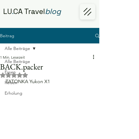
LU
.
CA Travel
blog
Beitrag
Alle Beiträge
1 Min. Lesezeit
Alle Beiträge
BACK.packer
Essen
Mit NaN von 5 Sternen bewertet.
TATONKA Yukon X1
Reisen
Erholung